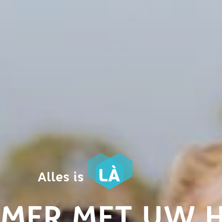
LÀ
Alles is
 MER MET UW 