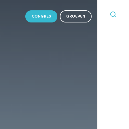
CONGRES
GROEPEN
IK
BEN
OP
ZOEK
NAAR