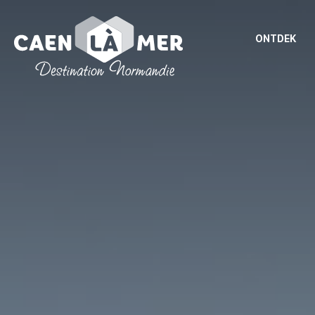
ONTDEK
Caen
la
mer
Toerisme