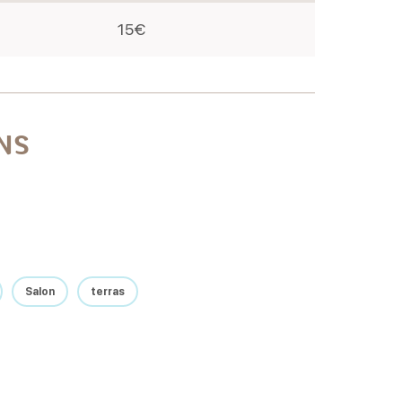
15€
NS
Salon
terras