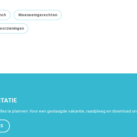
nch
Meeneemgerechten
voorzieningen
TATIE
les te plannen. Voor een geslaagde vakantie, raadpleeg en download on
ES