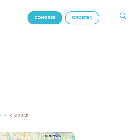
CONGRES
GROEPEN
IK
BEN
OP
ZOEK
NAAR
S
GINI’S BAR