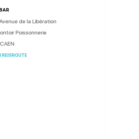
 BAR
Avenue de la Libération
ontoir Poissonnerie
CAEN
N REISROUTE
Van maandag 14 september 2026
naar donderdag 31 december 2026
ag
Open van 14 uur naar 22 uur
Open van 14 uur naar 22 uur
Open van 14 uur naar 23 uur