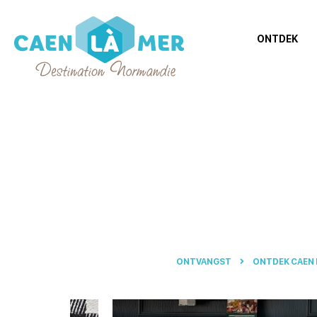
ONTDEK
Caen
la
mer
Toerisme
ONTVANGST
ONTDEK CAEN 