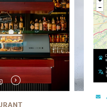
+
−
D
g
8
URANT