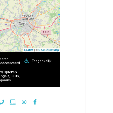
| ©
Leaflet
OpenStreetMap
ieren
Toegankelijk
eaccepteerd
Wij spreken
Engels, Duits,
Spaans