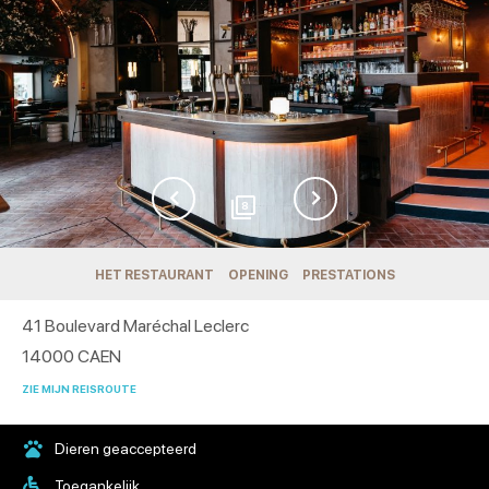
8
HET RESTAURANT
OPENING
PRESTATIONS
41 Boulevard Maréchal Leclerc
14000
CAEN
ZIE MIJN REISROUTE
Dieren geaccepteerd
Toegankelijk