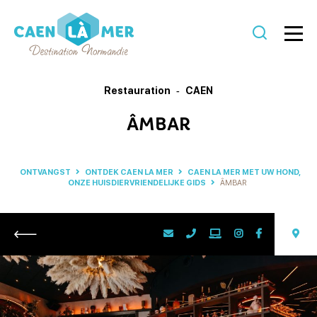
Caen
la
Restauration
CAEN
mer
ÂMBAR
Toerisme
ONTVANGST
ONTDEK CAEN LA MER
CAEN LA MER MET UW HOND,
ONZE HUISDIERVRIENDELIJKE GIDS
ÂMBAR
Retour