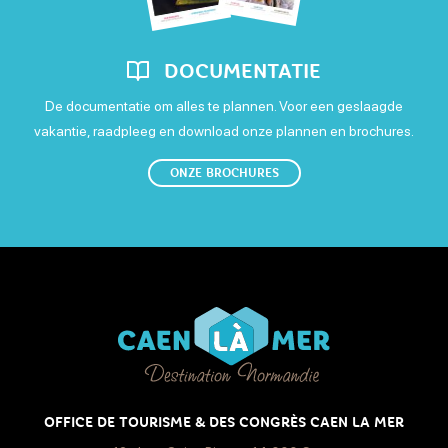
Vrijdag
Seminarie
Geanimeerde avonden
Open van 17 uur naar 1 uur
DOCUMENTATIE
Zaterdag
De documentatie om alles te plannen. Voor een geslaagde
vakantie, raadpleeg en download onze plannen en brochures.
Open van 17 uur naar 1 uur
ONZE BROCHURES
Le mardi, uniquement sur privatisation. Fermeture cuisine à
23h la semaine et à minuit le week-end.
OFFICE DE TOURISME & DES CONGRÈS CAEN LA MER