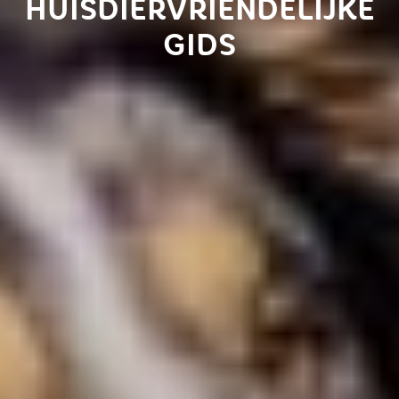
HUISDIERVRIENDELIJKE
GIDS