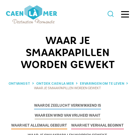
Caen
la
WAAR JE
mer
SMAAKPAPILLEN
Toerisme
WORDEN GEWEKT
ONTVANGST
ONTDEK CAEN LA MER
ERVARINGEN OM TE LEVEN
WAAR JE SMAAKPAPILLEN WORDEN GEWEKT
WAAR DE ZEELUCHT VERKWIKKEND IS
WAAR EEN WIND VAN VRIJHEID WAAIT
WAAR HET ALLEMAAL GEBEURT
WAAR HET VERHAAL BEGINNT