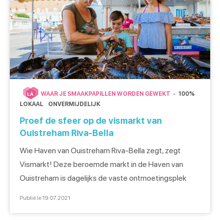
WAAR JE SMAAKPAPILLEN WORDEN GEWEKT
100%
LÀ
LOKAAL
ONVERMIJDELIJK
Proef de sfeer op de vismarkt van
Ouistreham Riva-Bella
Wie Haven van Ouistreham Riva-Bella zegt, zegt
Vismarkt! Deze beroemde markt in de Haven van
Ouistreham is dagelijks de vaste ontmoetingsplek
voor vissers en liefhebbers van verse vis. De
Publié le 19.07.2021
terugkomst van de trawlers In de vishal in de Haven
van Ouistreham staan iedere ochtend van 8u tot 13u