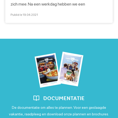
zich mee. Na een werkdag hebben we een
ontspannende avond beleefd met kerstmarkt, warme
Publié le 19.04.2021
wijn, winkelen en lekkernijen. Een after-work in het
teken van kerstmagie! Opwarmen met glühwein
Tussen de chalets in het stadscentrum bieden er
verschillende de beroemde glühwein […]
DOCUMENTATIE
De documentatie om alles te plannen. Voor een geslaagde
vakantie, raadpleeg en download onze plannen en brochures.