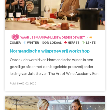
WAAR JE SMAAKPAPILLEN WORDEN GEWEKT
LÀ
ZOMER
WINTER
100% LOKAAL
HERFST
LENTE
Normandische wijnproeverij workshop
Ontdek de wereld van Normandische wijnen in een
gezellige sfeer met een begeleide proeverij onder
leiding van Juliette van The Art of Wine Academy. Een
warme ervaring om het Normandische terroir te leren
Publié le 02.02.2026
kennen. Een gezellige en warme omgeving om ons te
ontvangen Voor deze intieme workshop komen we
samen in een atypische accommodatie: WeLiving. […]