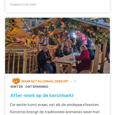
op kop getikt worden bij de antiekkramen. Iedere
Publié le 11.07.2021
vrijdag gaan we met ons mandje de kramen af op
Place Saint-Sauveur, door de straten rue Pémagnie en
les Fossées Saint-Julien op zoek naar […]
WAAR HET ALLEMAAL GEBEURT
LÀ
WINTER
ONTSPANNING
After-work op de kerstmarkt
De winter komt eraan, net als de eindejaarsfeesten.
Kerstmis brengt de traditionele animaties weer met