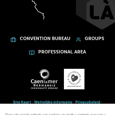
CONVENTION BUREAU
GROUPS
PROFESSIONAL AREA
Site Kaart
-
Wettelijke informatie
-
Privacybeleid
-
Cookies bewerken
- Made with
by
IRIS Interactive
Toegankelijkheid: non-conformiteit
Deze site maakt gebruik van cookies en geeft u controle over wat u