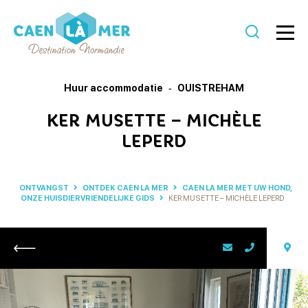
Caen
la
Huur accommodatie
OUISTREHAM
mer
KER MUSETTE – MICHÈLE
Toerisme
LEPERD
ONTVANGST
ONTDEK CAEN LA MER
CAEN LA MER MET UW HOND,
ONZE HUISDIERVRIENDELIJKE GIDS
KER MUSETTE – MICHÈLE LEPERD
Retour