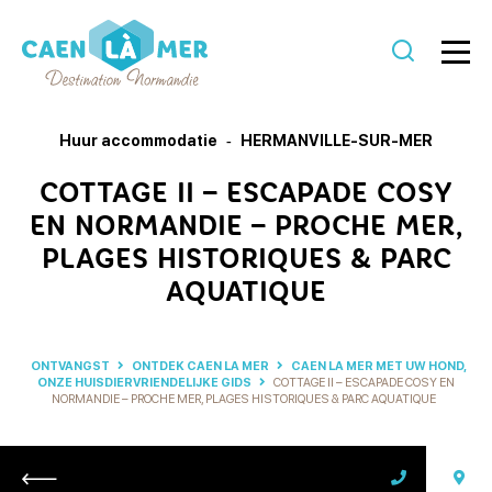
Caen
la
Huur accommodatie
HERMANVILLE-SUR-MER
mer
COTTAGE II – ESCAPADE COSY
Toerisme
EN NORMANDIE – PROCHE MER,
PLAGES HISTORIQUES & PARC
AQUATIQUE
ONTVANGST
ONTDEK CAEN LA MER
CAEN LA MER MET UW HOND,
ONZE HUISDIERVRIENDELIJKE GIDS
COTTAGE II – ESCAPADE COSY EN
NORMANDIE – PROCHE MER, PLAGES HISTORIQUES & PARC AQUATIQUE
Retour