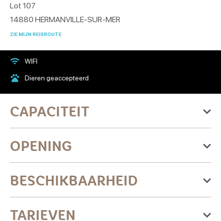
Lot 107
14880
HERMANVILLE-SUR-MER
ZIE MIJN REISROUTE
WIFI
Dieren geaccepteerd
CAPACITEIT
Maximale accommodatie capaciteit: 6 personen
OPENING
2 kamer(s)
Van donderdag 01 januari 2026
BESCHIKBAARHEID
naar donderdag 31 december
2026
augustus 2026
«
‹
›
»
TARIEVEN
Maandag