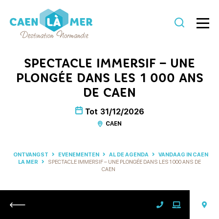
Caen
la
SPECTACLE IMMERSIF – UNE
mer
PLONGÉE DANS LES 1 000 ANS
Toerisme
DE CAEN
Tot
31/12/2026
CAEN
ONTVANGST
EVENEMENTEN
AL DE AGENDA
VANDAAG IN CAEN
LA MER
SPECTACLE IMMERSIF – UNE PLONGÉE DANS LES 1 000 ANS DE
CAEN
Retour