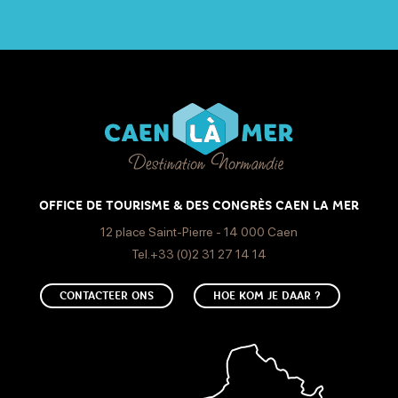
Open
Vrijdag
Open
Zaterdag
Open
Zondag
OFFICE DE TOURISME & DES CONGRÈS CAEN LA MER
Open
12 place Saint-Pierre - 14 000 Caen
Tel.+33 (0)2 31 27 14 14
CONTACTEER ONS
HOE KOM JE DAAR ?