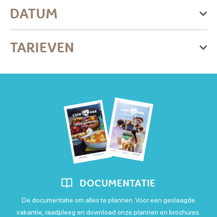
DATUM
De vrijdag 21 augustus 2026
TARIEVEN
Vrijdag
Basistarief
: Free with consumption
Open van 19 uur naar 21 uur
DOCUMENTATIE
De documentatie om alles te plannen. Voor een geslaagde
vakantie, raadpleeg en download onze plannen en brochures.