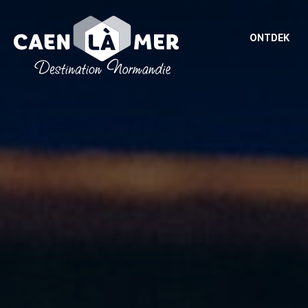
ONTDEK
Caen
la
mer
Toerisme