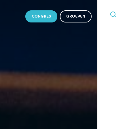
CONGRES
GROEPEN
IK
BEN
OP
ZOEK
NAAR