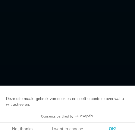
ONTVANGST
EVENEMENTEN
AL DE AGENDA
Deze site maakt gebruik van cookies en geeft u controle over wat u
wilt activeren.
@Mickael
Consents certified by
NL
Begi
BOEK
No, thanks
I want to choose
OK!