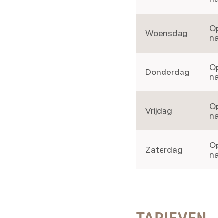
Op
Woensdag
na
Op
Donderdag
na
Op
Vrijdag
na
Op
Zaterdag
na
TARIEVEN