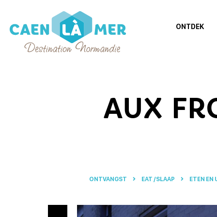
ONTDEK
Caen
la
mer
AUX FR
Toerisme
ONTVANGST
EAT /SLAAP
ETEN EN