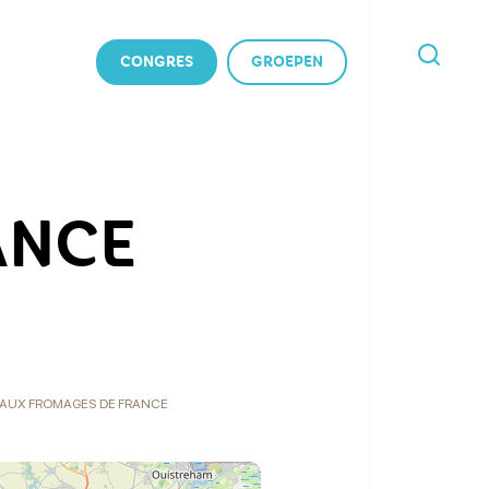
CONGRES
GROEPEN
IK
BEN
OP
ZOEK
NAAR
ANCE
AUX FROMAGES DE FRANCE