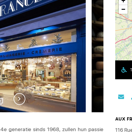
+
−
T
2
AUX F
e 4e generatie sinds 1968, zullen hun passie
116 Ru