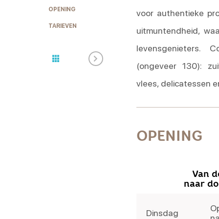
OPENING
voor authentieke pr
TARIEVEN
uitmuntendheid, waa
levensgenieters. 
(ongeveer 130): zu
vlees, delicatessen e
OPENING
Van d
naar d
Op
Dinsdag
na