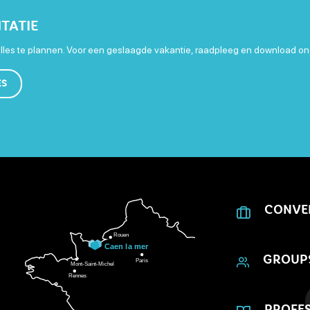
TATIE
les te plannen. Voor een geslaagde vakantie, raadpleeg en download on
ES
CONVE
GROUP
PROFES