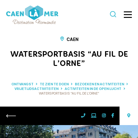
Caen
la
CAEN
mer
WATERSPORTBASIS “AU FIL DE
Toerisme
L’ORNE”
ONTVANGST
TE ZIEN TE DOEN
BEZOEKEN EN ACTIVITEITEN
VRIJETIJDSACTIVITEITEN
ACTIVITEITEN IN DE OPEN LUCHT
WATERSPORTBASIS “AU FIL DE L’ORNE”
Retour