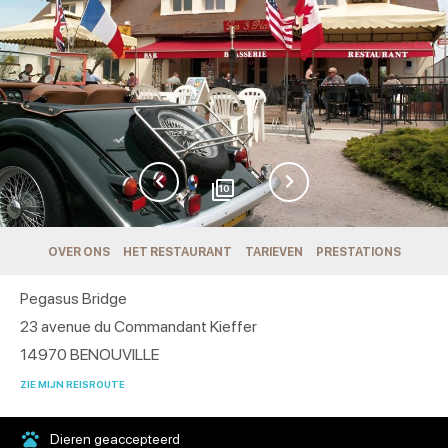
10
OVER ONS
HET RESTAURANT
TARIEVEN
PRESTATIONS
Pegasus Bridge
23 avenue du Commandant Kieffer
14970
BENOUVILLE
ZIE MIJN REISROUTE
Dieren geaccepteerd