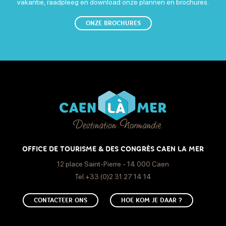
vakantie, raadpleeg en download onze plannen en brochures.
Banket
Meeneemgerechten
Seminarie
Traiteur
Chèques déjeuner
Vakantiecheques
Contant geld
ONZE BROCHURES
Verkoop van regionale producten
Free WiFi
Eurocard - Mastercard
Contactloos betalen
Restaurantbonnen
Visa
OFFICE DE TOURISME & DES CONGRÈS CAEN LA MER
12 place Saint-Pierre - 14 000 Caen
Tel.+33 (0)2 31 27 14 14
CONTACTEER ONS
HOE KOM JE DAAR ?