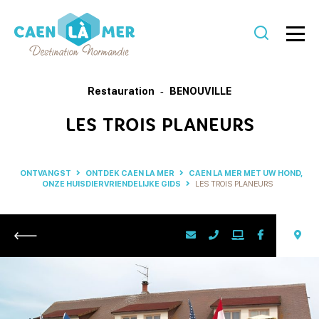
Caen
la
Restauration
BENOUVILLE
mer
LES TROIS PLANEURS
Toerisme
ONTVANGST
ONTDEK CAEN LA MER
CAEN LA MER MET UW HOND,
ONZE HUISDIERVRIENDELIJKE GIDS
LES TROIS PLANEURS
Retour