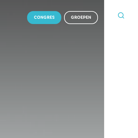
CONGRES
GROEPEN
IK
BEN
OP
ZOEK
NAAR