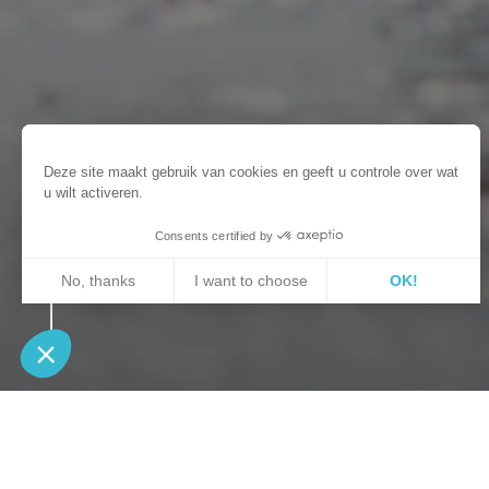
Deze site maakt gebruik van cookies en geeft u controle over wat
u wilt activeren.
Consents certified by
No, thanks
I want to choose
OK!
Axeptio consent
Toestemmingsbeheerplatform: Personaliseer uw opti
Ons platform stelt u in staat om uw privacy-instelli