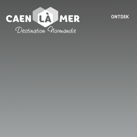
ONTDEK
Caen
la
mer
Toerisme