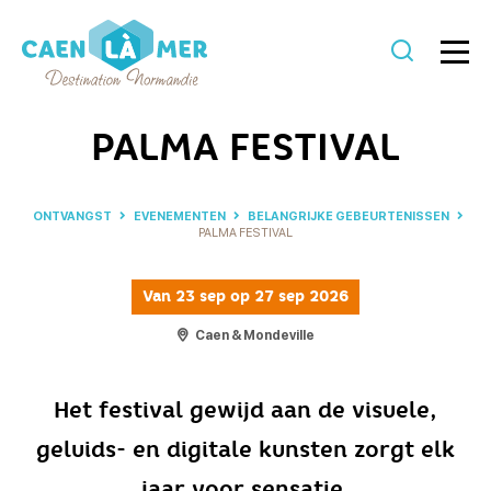
Caen
la
PALMA FESTIVAL
mer
Toerisme
ONTVANGST
EVENEMENTEN
BELANGRIJKE GEBEURTENISSEN
PALMA FESTIVAL
Van
23 sep
op 27 sep 2026
Caen & Mondeville
Het festival gewijd aan de visuele,
geluids- en digitale kunsten zorgt elk
jaar voor sensatie.