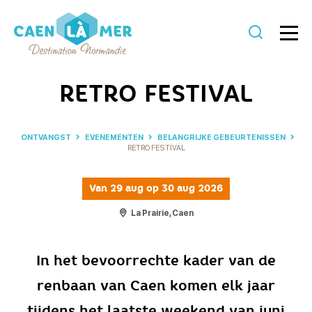
Caen
la
RETRO FESTIVAL
mer
Toerisme
ONTVANGST
EVENEMENTEN
BELANGRIJKE GEBEURTENISSEN
RETRO FESTIVAL
Van
29 aug
op 30 aug 2026
La Prairie, Caen
In het bevoorrechte kader van de
renbaan van Caen komen elk jaar
tijdens het laatste weekend van juni