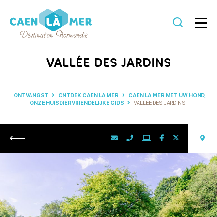
Caen
la
VALLÉE DES JARDINS
mer
Toerisme
ONTVANGST
ONTDEK CAEN LA MER
CAEN LA MER MET UW HOND,
ONZE HUISDIERVRIENDELIJKE GIDS
VALLÉE DES JARDINS
Retour