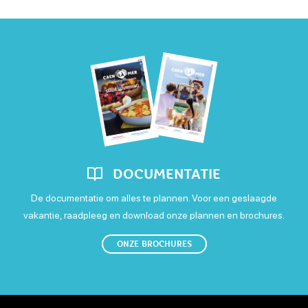
Uitrusting
Maandag
Open
Picknickgebied
Toilet
Dinsdag
Open
Woensdag
Open
DOCUMENTATIE
Donderdag
De documentatie om alles te plannen. Voor een geslaagde
vakantie, raadpleeg en download onze plannen en brochures.
Open
ONZE BROCHURES
Vrijdag
Open
Zaterdag