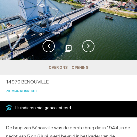
4
OVER ONS
OPENING
14970
BENOUVILLE
ZIE MIJN REISROUTE
Huisdieren niet geaccepteerd
De brug van Bénouville was de eerste brug die in 1944, in de
nacht van 5 op 6 juni, werd bevrijd in het kader van de