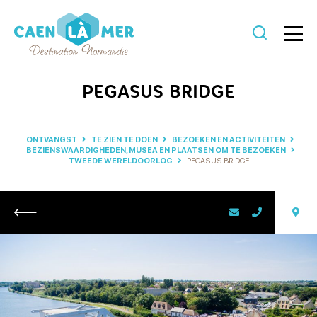
Caen
la
PEGASUS BRIDGE
mer
Toerisme
ONTVANGST
TE ZIEN TE DOEN
BEZOEKEN EN ACTIVITEITEN
BEZIENSWAARDIGHEDEN, MUSEA EN PLAATSEN OM TE BEZOEKEN
TWEEDE WERELDOORLOG
PEGASUS BRIDGE
Retour