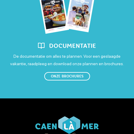
Maandag
Open
Dinsdag
Open
DOCUMENTATIE
Woensdag
De documentatie om alles te plannen. Voor een geslaagde
Open
vakantie, raadpleeg en download onze plannen en brochures.
Donderdag
ONZE BROCHURES
Open
Vrijdag
Open
Zaterdag