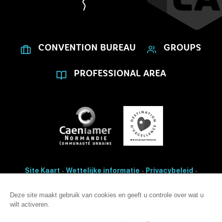
CONVENTION BUREAU
GROUPS
PROFESSIONAL AREA
Site Kaart
-
Wettelijke informatie
-
Privacybeleid
-
Cookies bewerken
- Made with
by
IRIS Interactive
Deze site maakt gebruik van cookies en geeft u controle over wat u
Toegankelijkheid: non-conformiteit
wilt activeren.
Deze site is beveiligd met reCAPTCHA. Het
privacybeleid
en de
gebruiksvoorwaarden
van Google zijn van toepassing.