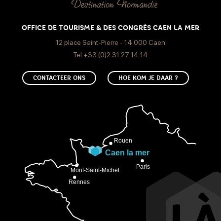
Open
Zondag
OFFICE DE TOURISME & DES CONGRÈS CAEN LA MER
Open
12 place Saint-Pierre - 14 000 Caen
Tel.+33 (0)2 31 27 14 14
CONTACTEER ONS
HOE KOM JE DAAR ?