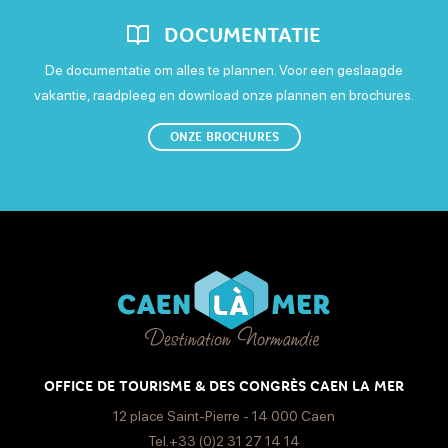
€
DOCUMENTATIE
Open van 9 uur naar 19 uur
De documentatie om alles te plannen. Voor een geslaagde
Vrijdag
vakantie, raadpleeg en download onze plannen en brochures.
Open van 9 uur naar 19 uur
ONZE BROCHURES
Zaterdag
Open van 9 uur naar 19 uur
Zondag
Open van 9 uur naar 19 uur
OFFICE DE TOURISME & DES CONGRÈS CAEN LA MER
12 place Saint-Pierre - 14 000 Caen
Tel.+33 (0)2 31 27 14 14