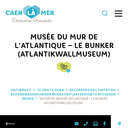
Caen
la
MUSÉE DU MUR DE
mer
L’ATLANTIQUE – LE BUNKER
Toerisme
(ATLANTIKWALLMUSEUM)
ONTVANGST
TE ZIEN TE DOEN
BEZOEKEN EN ACTIVITEITEN
BEZIENSWAARDIGHEDEN, MUSEA EN PLAATSEN OM TE BEZOEKEN
MUSEA
MUSÉE DU MUR DE L’ATLANTIQUE – LE BUNKER
(ATLANTIKWALLMUSEUM)
Retour