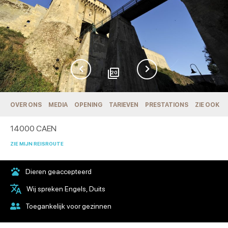
20
OVER ONS
MEDIA
OPENING
TARIEVEN
PRESTATIONS
ZIE OOK
14000
CAEN
ZIE MIJN REISROUTE
Dieren geaccepteerd
Wij spreken Engels, Duits
Toegankelijk voor gezinnen