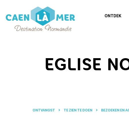
ONTDEK
Caen
la
mer
EGLISE N
Toerisme
ONTVANGST
TE ZIEN TE DOEN
BEZOEKEN EN A