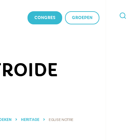
CONGRES
GROEPEN
IK
BEN
OP
ZOEK
NAAR
FROIDE
ZOEKEN
HERITAGE
EGLISE NOTRE