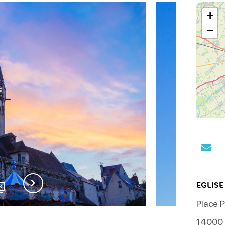
+
−
EGLISE
3
Place 
14000