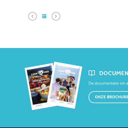
DOCUMEN
De documentatie om al
ONZE BROCHUR