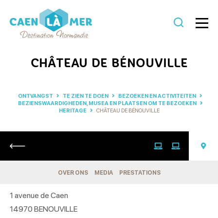
Caen
la
CHÂTEAU DE BÉNOUVILLE
mer
Toerisme
ONTVANGST
TE ZIEN TE DOEN
BEZOEKEN EN ACTIVITEITEN
BEZIENSWAARDIGHEDEN, MUSEA EN PLAATSEN OM TE BEZOEKEN
HERITAGE
CHÂTEAU DE BÉNOUVILLE
Retour
OVER ONS
MEDIA
PRESTATIONS
1 avenue de Caen
14970
BENOUVILLE