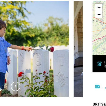
+
−
H
g
5
BRITSE