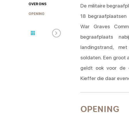
OVER ONS
De militaire begraaf
OPENING
18 begraafplaatsen
War Graves Commi
begraafplaats nab
landingstrand, me
soldaten. Een groot 
geldt ook voor de
Kieffer die daar eve
OPENING