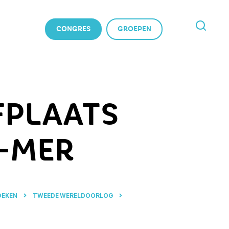
CONGRES
GROEPEN
IK
BEN
OP
ZOEK
NAAR
FPLAATS
-MER
OEKEN
TWEEDE WERELDOORLOG