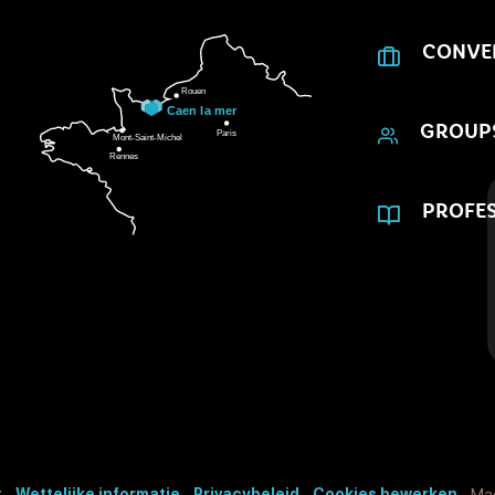
CONVE
GROUP
PROFES
t
-
Wettelijke informatie
-
Privacybeleid
-
Cookies bewerken
- Ma