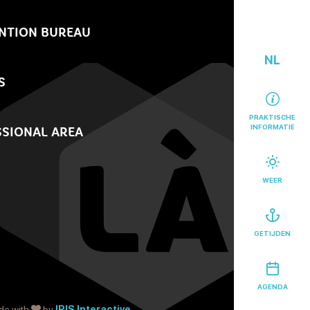
NTION BUREAU
NL
S
PRAKTISCHE
INFORMATIE
SIONAL AREA
WEER
GETIJDEN
AGENDA
de with
by
IRIS Interactive