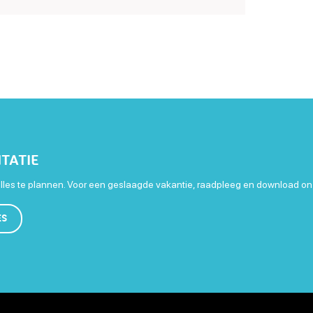
TATIE
les te plannen. Voor een geslaagde vakantie, raadpleeg en download on
ES