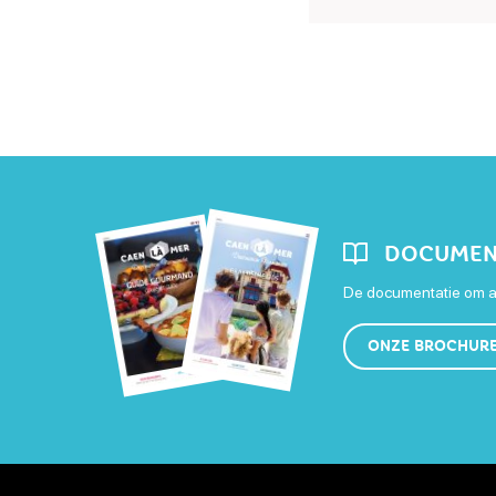
DOCUMEN
De documentatie om al
ONZE BROCHUR