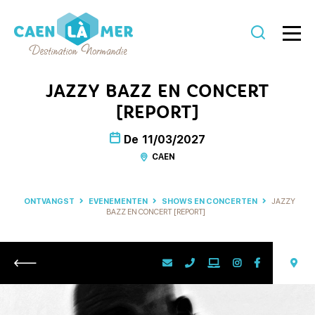
Caen
la
JAZZY BAZZ EN CONCERT
mer
[REPORT]
Toerisme
De
11/03/2027
CAEN
ONTVANGST
EVENEMENTEN
SHOWS EN CONCERTEN
JAZZY
BAZZ EN CONCERT [REPORT]
Retour