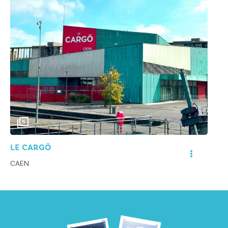
18€
Kortingstarief
20€
21€
Basistarief
23€
5
28€
LE CARGÖ
CAEN