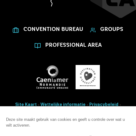
CONVENTION BUREAU
GROUPS
PROFESSIONAL AREA
Site Kaart
-
Wettelijke informatie
-
Privacybeleid
-
Cookies bewerken
- Made with
by
IRIS Interactive
Toegankelijkheid: non-conformiteit
Deze site maakt gebruik van cookies en geeft u controle over wat u
wilt activeren.
Deze site is beveiligd met reCAPTCHA. Het
privacybeleid
en de
gebruiksvoorwaarden
van Google zijn van toepassing.