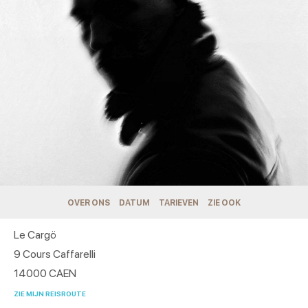
OVER ONS
DATUM
TARIEVEN
ZIE OOK
Le Cargö
9 Cours Caffarelli
14000
CAEN
ZIE MIJN REISROUTE