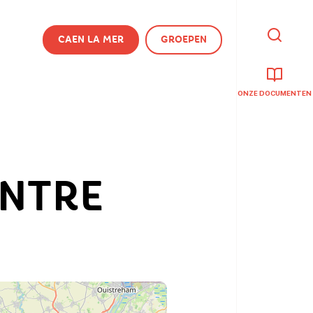
CAEN LA MER
GROEPEN
IK
BEN
OP
ZOEK
NAAR
ONZE DOCUMENTEN
ENTRE