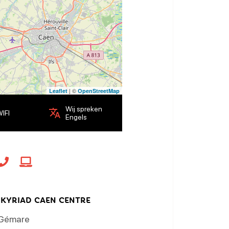
| ©
Leaflet
OpenStreetMap
Wij spreken
IFI
Engels
 KYRIAD CAEN CENTRE
 Gémare