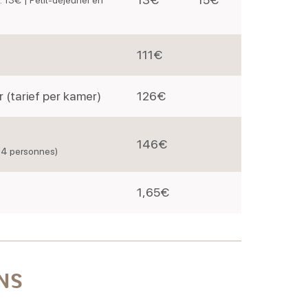
 : 13€ | Petit-déjeuner en
111€
(tarief per kamer)
126€
146€
 4 personnes)
1,65€
NS