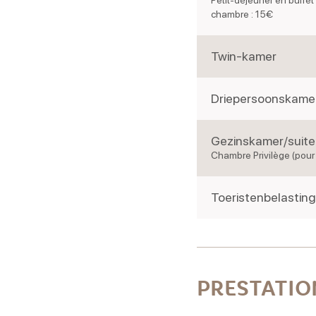
Petit-déjeuner en buffet
chambre : 15€
Twin-kamer
Driepersoonskamer 
Gezinskamer/suite
Chambre Privilège (pour
Toeristenbelasting
PRESTATIO