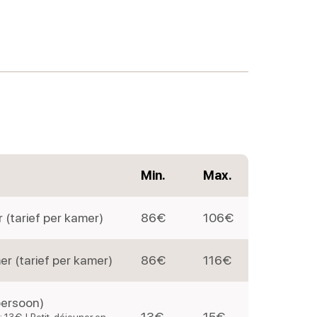
Min.
Max.
(tarief per kamer)
86€
106€
 (tarief per kamer)
86€
116€
 persoon)
13€
15€