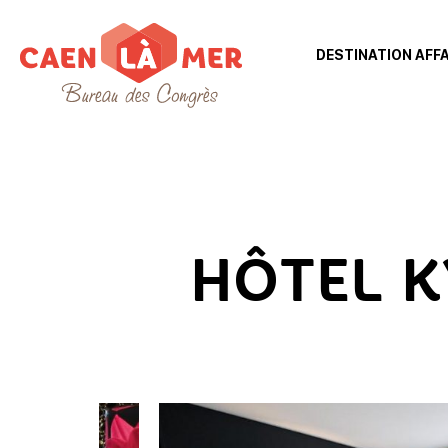
DESTINATION AFF
Caen
la
mer
Toerisme
HÔTEL K