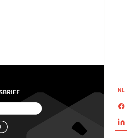
NL
SBRIEF
N