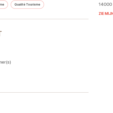
14000
sme
Qualité Tourisme
ZIE MIJ
T
er(s)