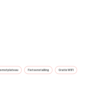
omstplateau
Fietsenstalling
Gratis WIFI