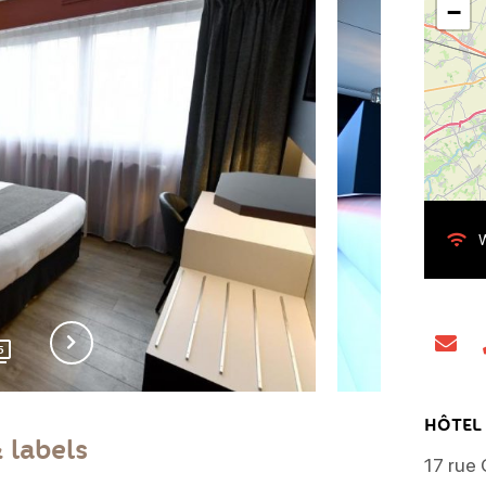
−
W
5
HÔTEL
& labels
17 rue