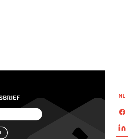
NL
SBRIEF
N