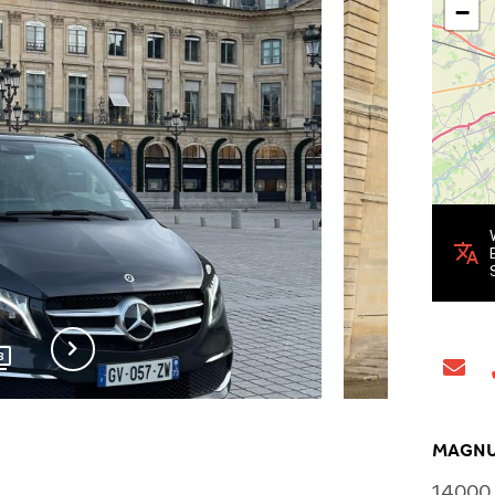
−
8
MAGNU
14000