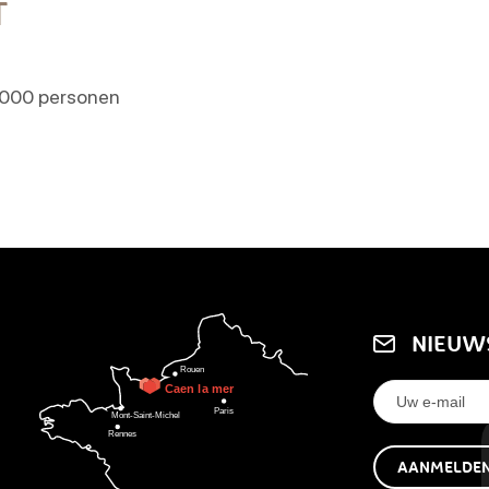
T
1000 personen
NIEUW
AANMELDE