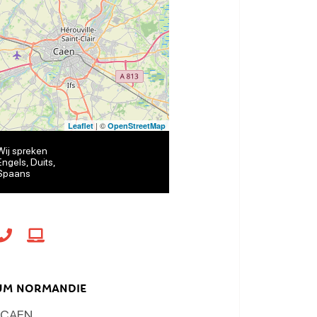
| ©
Leaflet
OpenStreetMap
Wij spreken
Engels, Duits,
Spaans
M NORMANDIE
CAEN