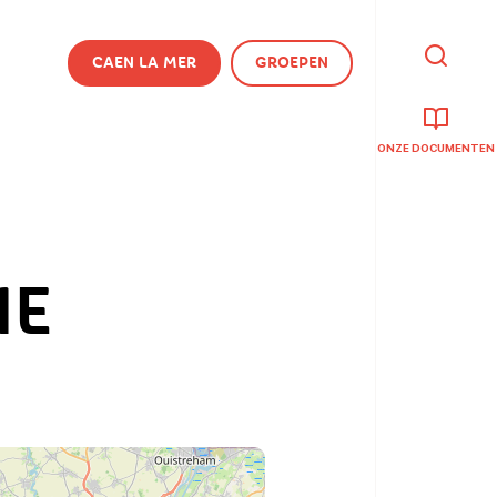
CAEN LA MER
GROEPEN
IK
BEN
OP
ZOEK
NAAR
ONZE DOCUMENTEN
IE