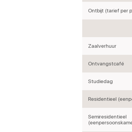
Ontbijt (tarief per
Zaalverhuur
Ontvangstcafé
Studiedag
Residentieel (een
Semiresidentieel
(eenpersoonskame