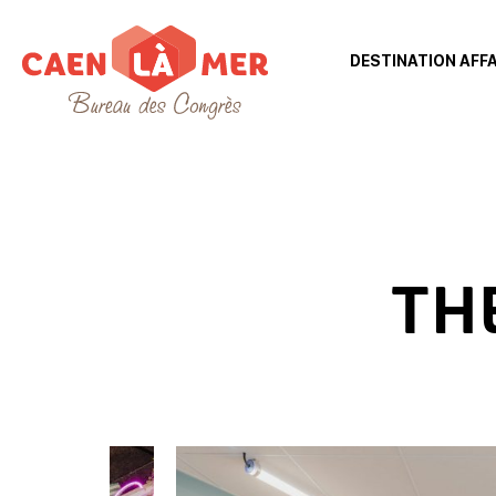
DESTINATION AFF
Caen
la
mer
Toerisme
TH