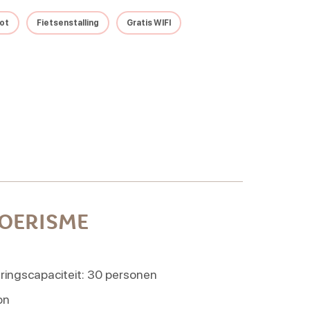
ot
Fietsenstalling
Gratis WIFI
TOERISME
ingscapaciteit: 30 personen
on