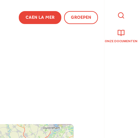
CAEN LA MER
GROEPEN
IK
BEN
OP
ZOEK
NAAR
ONZE DOCUMENTEN