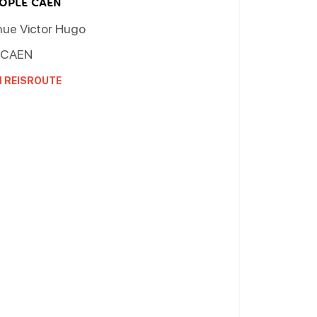
EOPLE CAEN
nue Victor Hugo
CAEN
N REISROUTE