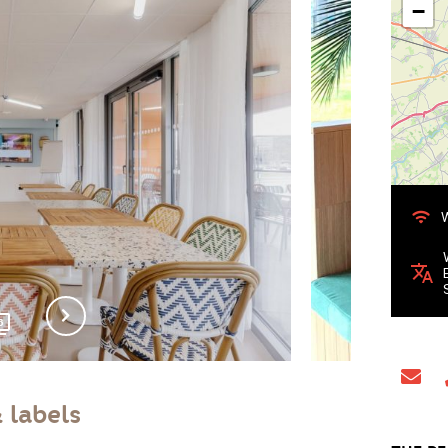
−
W
6
& labels