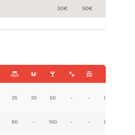
30€
50€
35
20
50
-
-
Geen
60
-
150
-
-
Geen