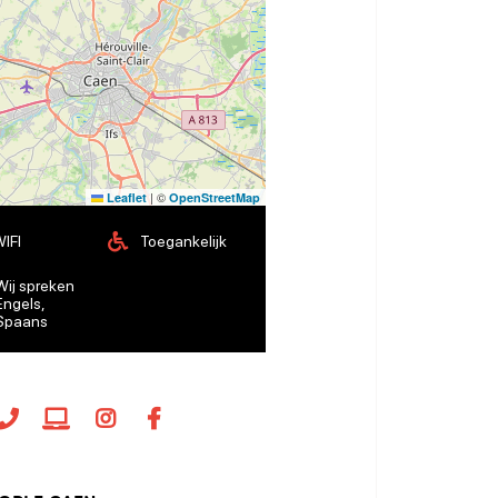
|
©
Leaflet
OpenStreetMap
IFI
Toegankelijk
Wij spreken
Engels,
Spaans