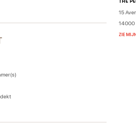
THE P
15 Ave
14000
ZIE MIJ
T
mer(s)
edekt