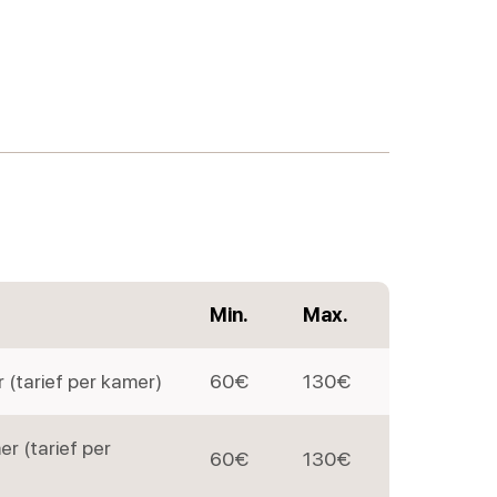
Min.
Max.
(tarief per kamer)
60€
130€
 (tarief per
60€
130€