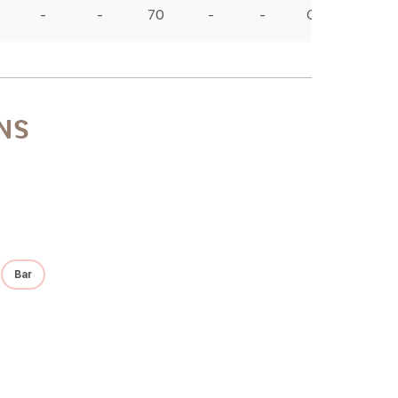
-
-
70
-
-
Geen
NS
Bar