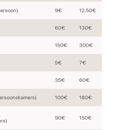
 persoon)
9€
12,50€
60€
130€
150€
300€
5€
7€
35€
60€
persoonskamers)
100€
180€
90€
150€
rs)