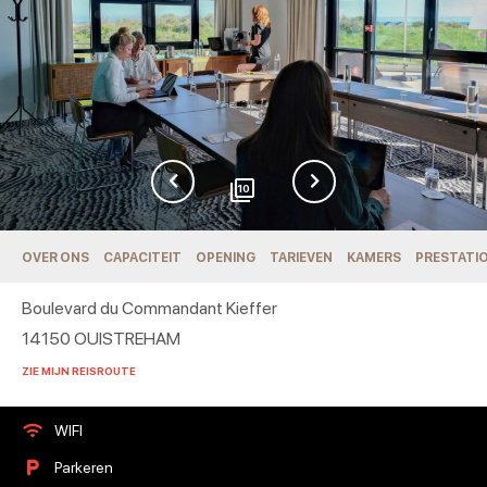
10
OVER ONS
CAPACITEIT
OPENING
TARIEVEN
KAMERS
PRESTATI
Boulevard du Commandant Kieffer
14150
OUISTREHAM
ZIE MIJN REISROUTE
WIFI
Parkeren