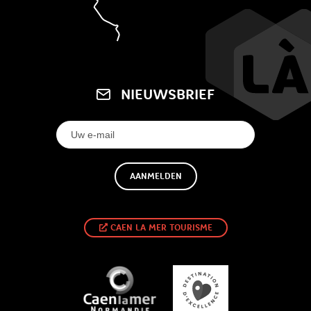
Comfort
Internettoegang
Kabel / Satelliet
Canal+
Airconditioning
Minibar
Televisie
WIFI
NIEUWSBRIEF
AANMELDEN
CAEN LA MER TOURISME